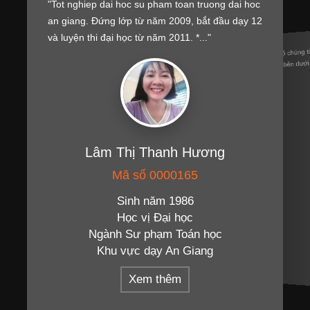
"Tot nghiep dai hoc su pham toan truong dai hoc
an giang. Đứng lớp từ năm 2009, bắt đầu dạy 12
và luyện thi đại học từ năm 2011. *..."
Ủng hộ chúng 
tài trợ bên dướ
Lâm Thị Thanh Hương
Mã số 0000165
Sinh năm 1986
Học vị Đại học
Ngành Sư phạm Toán học
Khu vực dạy An Giang
Xem thêm