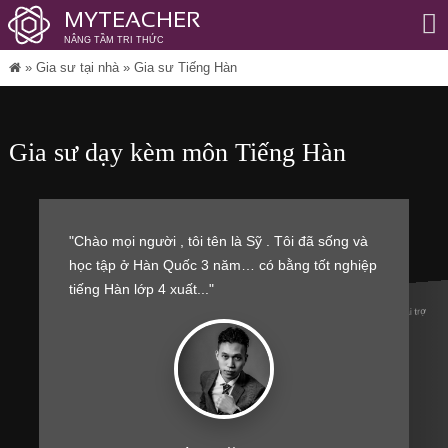
MYTEACHER
NÂNG TẦM TRI THỨC
Me
»
Gia sư tại nhà
»
Gia sư Tiếng Hàn
Gia sư dạy kèm môn Tiếng Hàn
"Chào mọi người , tôi tên là Sỹ . Tôi đã sống và
học tập ở Hàn Quốc 3 năm… có bằng tốt nghiệp
tiếng Hàn lớp 4 xuất..."
Nhà tài trợ