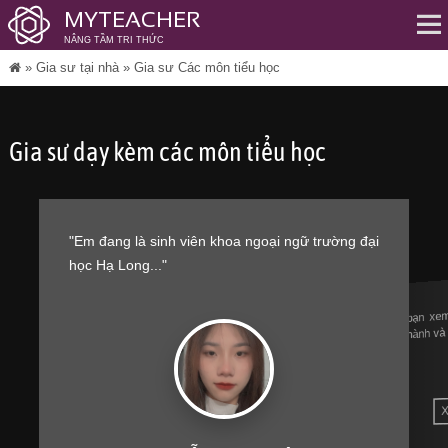
MYTEACHER
NÂNG TẦM TRI THỨC
Me
»
Gia sư tại nhà
»
Gia sư Các môn tiểu học
Gia sư dạy kèm các môn tiểu học
"Em đang là sinh viên khoa ngoại ngữ trường đại
học Hạ Long..."
Mới bạn xe
tỉnh thành v
X