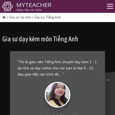
MYTEACHER
NÂNG TẦM TRI THỨC
Me
»
Gia sư tại nhà
»
Gia sư Tiếng Anh
Gia sư dạy kèm môn Tiếng Anh
"Tôi là giáo viên Tiếng Anh chuyên dạy kèm 1 : 1
tại nhà và dạy online cho các bạn từ lớp 6 - 12,
dạy giao tiếp các trình độ,..."
Nhà tài trợ