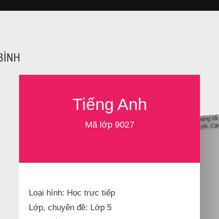
 BÌNH
Tiếng Anh
Ủng hộ chúng tô
trợ bên dưới. Cả
Mã lớp 9027
Loại hình: Học trực tiếp
Lớp, chuyên đề: Lớp 5