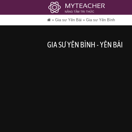
MYTEACHER
NÂNG TẦM TRI THỨC
»
Gia sư Yên Bái
»
Gia sư Yên Bình
GIA SƯ YÊN BÌNH - YÊN BÁI