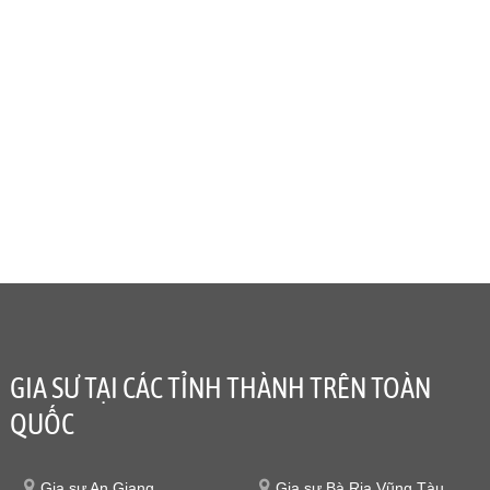
GIA SƯ TẠI CÁC TỈNH THÀNH TRÊN TOÀN
QUỐC
Gia sư An Giang
Gia sư Bà Rịa Vũng Tàu