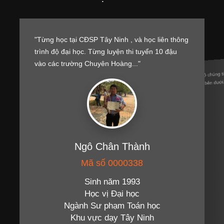
"Từng học tại CĐSP Tây Ninh , và học liên thông
trình độ đại học. Từng luyện thi tuyển 10 đậu
vào các trường Chuyên Hoàng..."
Ủng hộ chúng 
tài trợ bên dướ
Ngô Chân Thành
Mã số 0000338
Sinh năm 1993
Học vị Đại học
Ngành Sư phạm Toán học
Khu vực dạy Tây Ninh