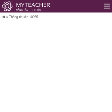
MYTEACHER
NÂNG TẦM TRI THỨC
Me
»
Thông tin lớp 10065