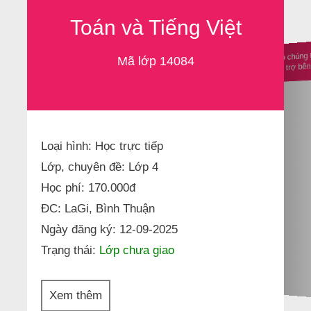
Toán và Tiếng Việt
Ủng hộ chúng 
Mã lớp 14084
nhà tài trợ b
Loại hình: Học trực tiếp
Lớp, chuyên đề: Lớp 4
Học phí: 170.000đ
ĐC: LaGi, Bình Thuận
Ngày đăng ký: 12-09-2025
Trạng thái:
Lớp chưa giao
Xem thêm