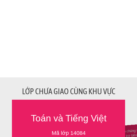
LỚP CHƯA GIAO CÙNG KHU VỰC
Toán và Tiếng Việt
Ủng hộ chúng 
Mã lớp 14084
nhà tài trợ b