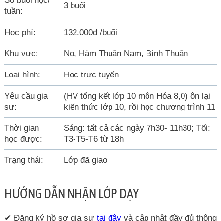
Số buổi học/
3 buổi
tuần:
Học phí:
132.000đ /buổi
Khu vực:
No, Hàm Thuận Nam, Bình Thuận
Loại hình:
Học trực tuyến
Yêu cầu gia
(HV tổng kết lớp 10 môn Hóa 8,0) ôn lại
sư:
kiến thức lớp 10, rồi học chương trình 11
Thời gian
Sáng: tất cả các ngày 7h30- 11h30; Tối:
học được:
T3-T5-T6 từ 18h
Trạng thái:
Lớp đã giao
HƯỚNG DẪN NHẬN LỚP DẠY
✔ Đăng ký hồ sơ gia sư
tại đây
và cập nhật đầy đủ thông