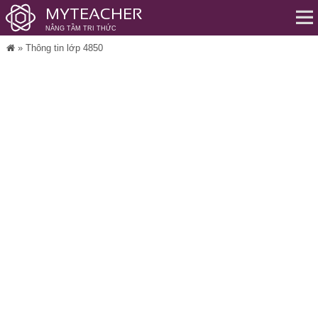
MYTEACHER
NÂNG TẦM TRI THỨC
Me
»
Thông tin lớp 4850