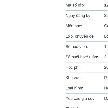
Mã số lớp:
1
Ngày đăng ký:
2
Môn học:
C
Lớp, chuyên đề:
L
Số học viên:
1 
Số buổi học/ tuần:
3 
Học phí:
20
Khu vực:
P.
Loại hình:
Họ
Yêu cầu gia sư:
Dạ