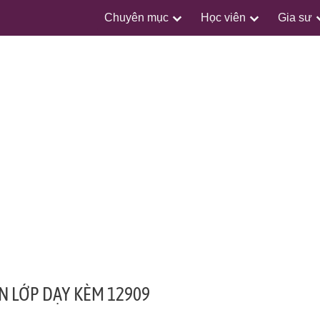
Chuyên mục
Học viên
Gia sư
N LỚP DẠY KÈM 12909