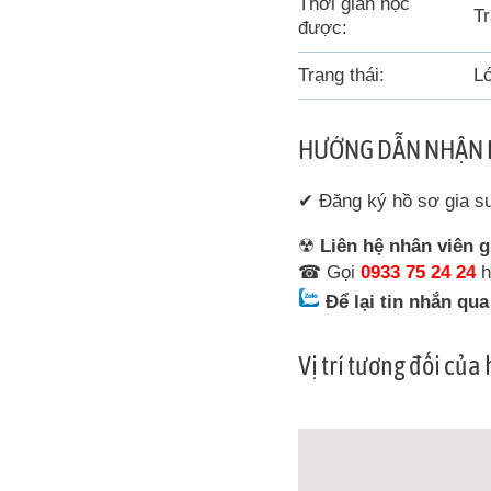
Thời gian học
Tr
được:
Trạng thái:
Lớ
HƯỚNG DẪN NHẬN 
✔ Đăng ký hồ sơ gia 
☢
Liên hệ nhân viên g
☎ Gọi
0933 75 24 24
h
Để lại tin nhắn qu
Vị trí tương đối của