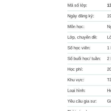
Mã số lớp:
1
Ngày đăng ký:
1
Môn học:
N
Lớp, chuyên đề:
L
Số học viên:
1 
Số buổi học/ tuần:
2 
Học phí:
20
Khu vực:
T
Loại hình:
Họ
Yêu cầu gia sư:
Gi