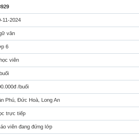
3929
9-11-2024
gữ văn
ớp 6
học viên
buổi
0.000đ /buổi
ân Phú, Đức Hoà, Long An
c trực tiếp
áo viên đang đứng lớp