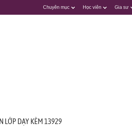
Chuyên mục
Học viên
Gia sư
N LỚP DẠY KÈM 13929