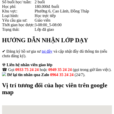
Số buổi học/ tuần:
2 buổi
Học phí:
180.000đ /buổi
Khu vực:
Phường 6, Cao Lãnh, Đồng Tháp
Loại hình:
Học trực tiếp
Yêu cầu gia sư:
Giáo viên
Thời gian học được:
3-08:00_5-08:00
Trạng thái:
Lớp đã giao
HƯỚNG DẪN NHẬN LỚP DẠY
✔ Đăng ký hồ sơ gia sư
tại đây
và cập nhật đầy đủ thông tin (nếu
chưa đăng ký).
☢
Liên hệ nhân viên giao lớp
☎ Gọi
0933 75 24 24
hoặc
0949 35 24 24
(gọi trong giờ làm việc).
Để lại tin nhắn qua Zalo
0964 35 24 24
(24/7).
Vị trí tương đối của học viên trên google
map