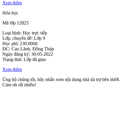
Xem thêm
Hóa học
Mã lớp 12825
Loại hình: Học trực tiếp
Lớp, chuyên đề: Lớp 9
Học phí: 230.000đ
ĐC: Cao Lãnh, Đồng Tháp
Ngày đăng ký: 30-05-2022
Trạng thái:
Lớp đã giao
Xem thêm
Ủng hộ chúng tôi, hãy nhấn xem nội dung nhà tài trợ bên dưới.
Cảm ơn rất nhiều!