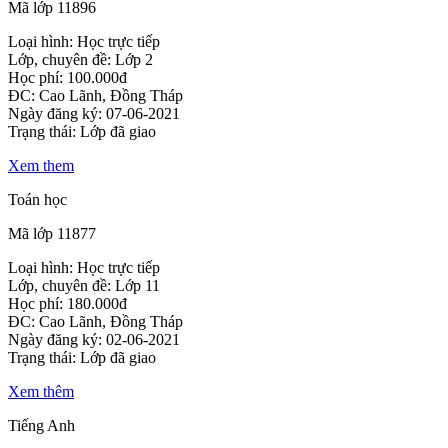
Mã lớp 11896
Loại hình: Học trực tiếp
Lớp, chuyên đề: Lớp 2
Học phí: 100.000đ
ĐC: Cao Lãnh, Đồng Tháp
Ngày đăng ký: 07-06-2021
Trạng thái:
Lớp đã giao
Xem them
Toán học
Mã lớp 11877
Loại hình: Học trực tiếp
Lớp, chuyên đề: Lớp 11
Học phí: 180.000đ
ĐC: Cao Lãnh, Đồng Tháp
Ngày đăng ký: 02-06-2021
Trạng thái:
Lớp đã giao
Xem thêm
Tiếng Anh