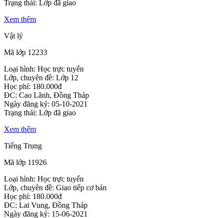
Trạng thái:
Lớp đã giao
Xem thêm
Vật lý
Mã lớp 12233
Loại hình: Học trực tuyến
Lớp, chuyên đề: Lớp 12
Học phí: 180.000đ
ĐC: Cao Lãnh, Đồng Tháp
Ngày đăng ký: 05-10-2021
Trạng thái:
Lớp đã giao
Xem thêm
Tiếng Trung
Mã lớp 11926
Loại hình: Học trực tuyến
Lớp, chuyên đề: Giao tiếp cơ bản
Học phí: 180.000đ
ĐC: Lai Vung, Đồng Tháp
Ngày đăng ký: 15-06-2021