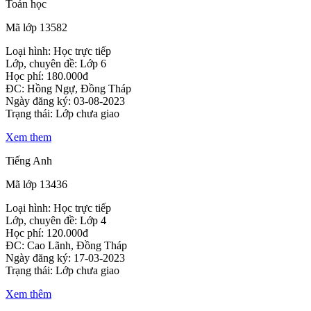
Toán học
Mã lớp 13582
Loại hình: Học trực tiếp
Lớp, chuyên đề: Lớp 6
Học phí: 180.000đ
ĐC: Hồng Ngự, Đồng Tháp
Ngày đăng ký: 03-08-2023
Trạng thái:
Lớp chưa giao
Xem them
Tiếng Anh
Mã lớp 13436
Loại hình: Học trực tiếp
Lớp, chuyên đề: Lớp 4
Học phí: 120.000đ
ĐC: Cao Lãnh, Đồng Tháp
Ngày đăng ký: 17-03-2023
Trạng thái:
Lớp chưa giao
Xem thêm