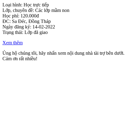
Loại hình: Học trực tiếp
Lớp, chuyên đề: Các lớp mầm non
Học phí: 120.000đ
ĐC: Sa Đéc, Đồng Tháp
Ngày đăng ký: 14-02-2022
Trạng thái:
Lớp đã giao
Xem thêm
Ủng hộ chúng tôi, hãy nhấn xem nội dung nhà tài trợ bên dưới.
Cảm ơn rất nhiều!