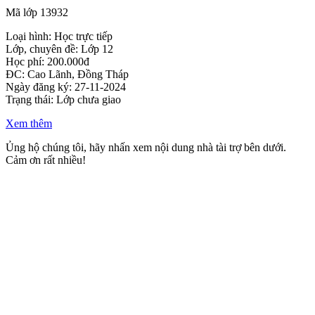
Mã lớp 13932
Loại hình: Học trực tiếp
Lớp, chuyên đề: Lớp 12
Học phí: 200.000đ
ĐC: Cao Lãnh, Đồng Tháp
Ngày đăng ký: 27-11-2024
Trạng thái:
Lớp chưa giao
Xem thêm
Ủng hộ chúng tôi, hãy nhấn xem nội dung nhà tài trợ bên dưới.
Cảm ơn rất nhiều!