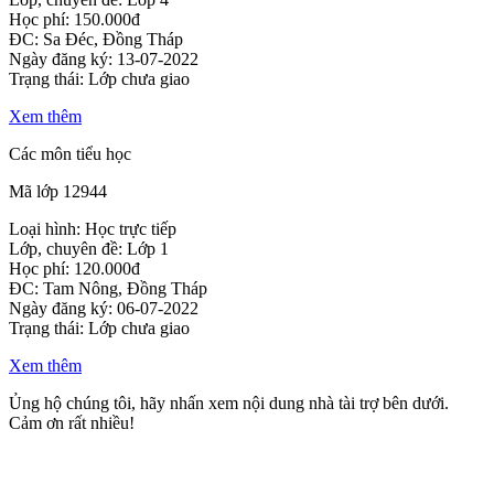
Học phí: 150.000đ
ĐC: Sa Đéc, Đồng Tháp
Ngày đăng ký: 13-07-2022
Trạng thái:
Lớp chưa giao
Xem thêm
Các môn tiểu học
Mã lớp 12944
Loại hình: Học trực tiếp
Lớp, chuyên đề: Lớp 1
Học phí: 120.000đ
ĐC: Tam Nông, Đồng Tháp
Ngày đăng ký: 06-07-2022
Trạng thái:
Lớp chưa giao
Xem thêm
Ủng hộ chúng tôi, hãy nhấn xem nội dung nhà tài trợ bên dưới.
Cảm ơn rất nhiều!