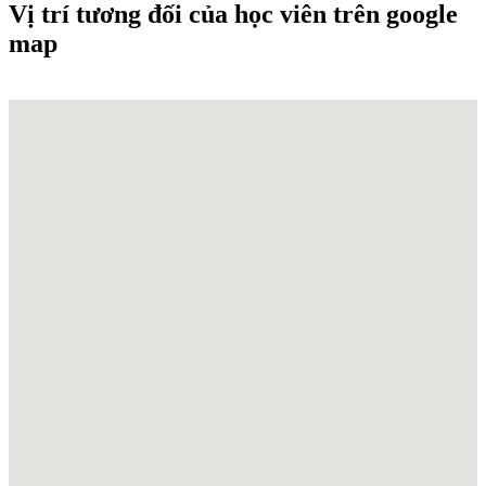
Vị trí tương đối của học viên trên google
map