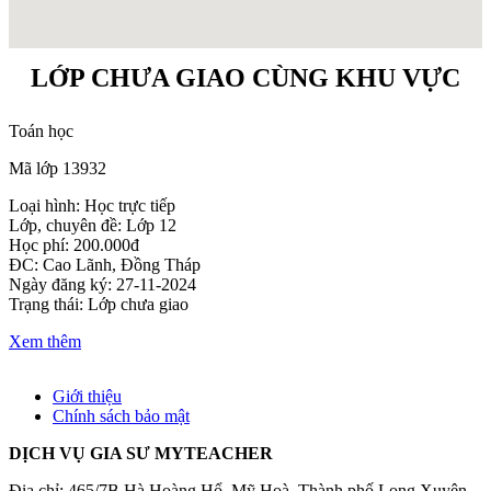
LỚP CHƯA GIAO CÙNG KHU VỰC
Ủ
Toán học
C
Mã lớp 13932
Loại hình: Học trực tiếp
Lớp, chuyên đề: Lớp 12
Học phí: 200.000đ
ĐC: Cao Lãnh, Đồng Tháp
Ngày đăng ký: 27-11-2024
Trạng thái:
Lớp chưa giao
Xem thêm
Giới thiệu
Chính sách bảo mật
DỊCH VỤ GIA SƯ MYTEACHER
Địa chỉ: 465/7B Hà Hoàng Hổ, Mỹ Hoà, Thành phố Long Xuyên,