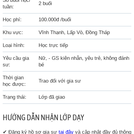
Số buổi học/
2 buổi
tuần:
Học phí:
100.000đ /buổi
Khu vực:
Vĩnh Thạnh, Lấp Vò, Đồng Tháp
Loại hình:
Học trực tiếp
Yêu cầu gia
Nữ, - GS kiên nhẫn, yêu trẻ, không đánh
sư:
bé
Thời gian
Trao đổi với gia sư
học được:
Trạng thái:
Lớp đã giao
HƯỚNG DẪN NHẬN LỚP DẠY
✔ Đăng ký hồ sơ gia sư
tại đây
và cập nhật đầy đủ thông