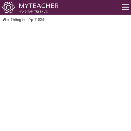
MYTEACHER
NÂNG TẦM TRI THỨC
Me
»
Thông tin lớp 11834