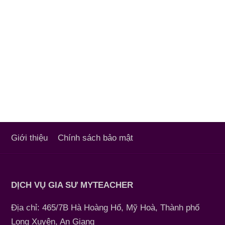
Giới thiệu
Chính sách bảo mật
DỊCH VỤ GIA SƯ MYTEACHER
Địa chỉ: 465/7B Hà Hoàng Hổ, Mỹ Hoà, Thành phố
Long Xuyên, An Giang