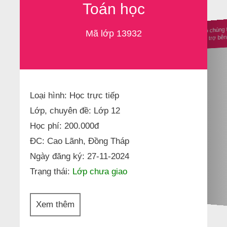
Toán học
Ủng hộ chúng 
Mã lớp 13932
nhà tài trợ b
Loại hình: Học trực tiếp
Lớp, chuyên đề: Lớp 12
Học phí: 200.000đ
ĐC: Cao Lãnh, Đồng Tháp
Ngày đăng ký: 27-11-2024
Trạng thái:
Lớp chưa giao
Xem thêm