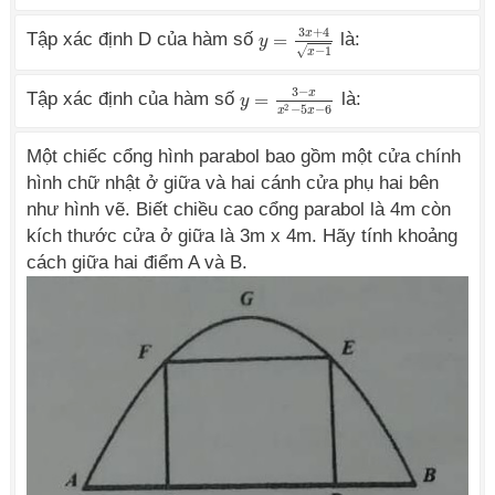
3
+
4
x
Tập xác định D của hàm số
=
là:
y
y
=
3
x
+
4
x
−
1
−
1
√
x
3
−
x
Tập xác định của hàm số
=
là:
y
y
=
3
−
x
x
2
−
5
x
−
6
2
−
5
−
6
x
x
Một chiếc cổng hình parabol bao gồm một cửa chính
hình chữ nhật ở giữa và hai cánh cửa phụ hai bên
như hình vẽ. Biết chiều cao cổng parabol là 4m còn
kích thước cửa ở giữa là 3m x 4m. Hãy tính khoảng
cách giữa hai điểm A và B.