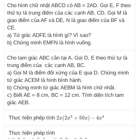
Cho hình chữ nhật ABCD có AB = 2AD. Gọi E, F theo
thứ tự là trung điểm của các cạnh AB, CD. Gọi M là
giao điểm của AF và DE, N là giao điểm của BF và
CE.
a) Tứ giác ADFE là hình gì? Vì sao?
b) Chứng minh EMFN là hình vuông.
Cho tam giác ABC cân tại A. Gọi D, E theo thứ tự là
trung điểm của các cạnh AB, BC.
a) Gọi M là điểm đối xứng của E qua D. Chứng minh
tứ giác ACEM là hình bình hành.
b) Chứng minh tứ giác AEBM là hình chữ nhật.
c) Biết AE = 8 cm, BC = 12 cm. Tính diện tích tam
giác AEB.
3
4
Thực hiện phép tính
2
(
2
+
50
)
−
4
2
x
x
(
2
x
x
3
+
50
x
)
−
4
x
x
4
x
Thực hiện phép tính
6
4
5
3
2
3
2
3