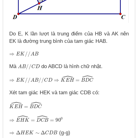
Do E, K lần lượt là trung điểm của HB và AK nên
EK là đường trung bình của tam giác HAB.
⇒
/
/
⇒
E
K
E
/
/
K
A
B
A
B
Mà
/
/
do ABCD là hình chữ nhật.
A
A
B
B
/
/
C
D
C
D
ˆ
ˆ
⇒
/
/
/
/
⇒
=
⇒
E
K
E
/
/
K
A
B
/
/
C
A
D
B
C
D
⇒
K
E
K
H
E
^
=
H
B
D
C
^
B
D
C
Xét tam giác HEK và tam giác CDB có:
ˆ
ˆ
=
K
K
E
E
H
^
H
=
B
D
C
B
^
D
C
ˆ
ˆ
0
⇒
=
=
90
⇒
E
H
E
K
H
^
=
K
D
C
B
^
D
=
90
C
B
0
⇒
Δ
∼
Δ
(g-g)
⇒
Δ
H
E
H
K
∼
E
Δ
K
C
D
B
C
D
B