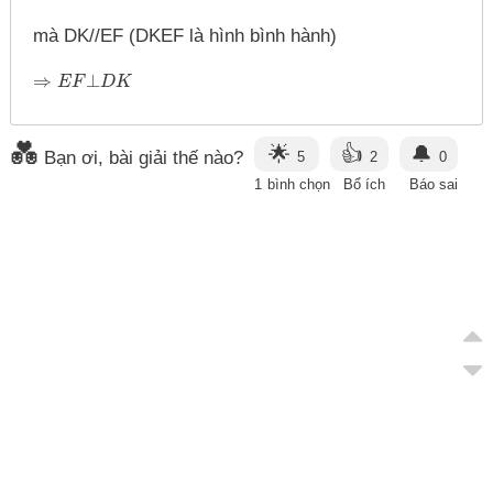
mà DK//EF (DKEF là hình bình hành)
⇒
⊥
⇒
E
F
E
⊥
F
D
K
D
K
💑
🌟
👍
🔔
Bạn ơi, bài giải thế nào?
5
2
0
1
bình chọn
Bổ ích
Báo sai