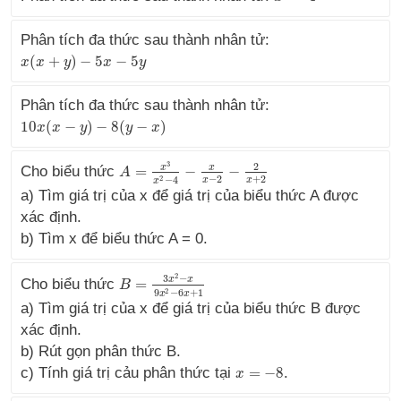
Phân tích đa thức sau thành nhân tử:
(
+
)
−
5
−
5
x
x
(
x
x
+
y
)
−
5
y
x
−
5
y
x
y
Phân tích đa thức sau thành nhân tử:
10
(
−
)
−
8
(
−
)
10
x
x
(
x
x
−
y
)
−
8
y
(
y
−
x
)
y
x
3
2
x
x
Cho biểu thức
=
−
−
A
A
=
x
3
x
2
−
4
−
x
x
−
2
−
2
x
+
2
−
2
+
2
2
−
4
x
x
x
a) Tìm giá trị của x để giá trị của biểu thức A được
xác định.
b) Tìm x để biểu thức A = 0.
2
3
−
x
x
Cho biểu thức
=
B
B
=
3
x
2
−
x
9
x
2
−
6
x
+
1
2
9
−
6
+
1
x
x
a) Tìm giá trị của x để giá trị của biểu thức B được
xác định.
b) Rút gọn phân thức B.
c) Tính giá trị cảu phân thức tại
=
−
8
.
x
x
=
−
8