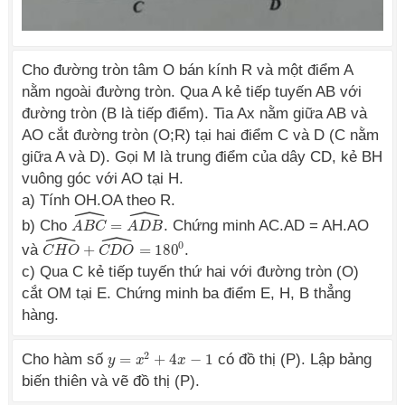
Cho đường tròn tâm O bán kính R và một điểm A
nằm ngoài đường tròn. Qua A kẻ tiếp tuyến AB với
đường tròn (B là tiếp điểm). Tia Ax nằm giữa AB và
AO cắt đường tròn (O;R) tại hai điểm C và D (C nằm
giữa A và D). Gọi M là trung điểm của dây CD, kẻ BH
vuông góc với AO tại H.
a) Tính OH.OA theo R.
ˆ
ˆ
b) Cho
=
. Chứng minh AC.AD = AH.AO
A
A
B
B
C
C
^
=
A
D
A
B
^
D
B
ˆ
ˆ
0
và
+
=
180
.
C
C
H
H
O
O
^
+
C
D
C
O
D
^
=
O
180
0
c) Qua C kẻ tiếp tuyến thứ hai với đường tròn (O)
cắt OM tại E. Chứng minh ba điểm E, H, B thẳng
hàng.
2
Cho hàm số
=
+
4
−
1
có đồ thị (P). Lập bảng
y
y
=
x
2
+
x
4
x
−
1
x
biến thiên và vẽ đồ thị (P).