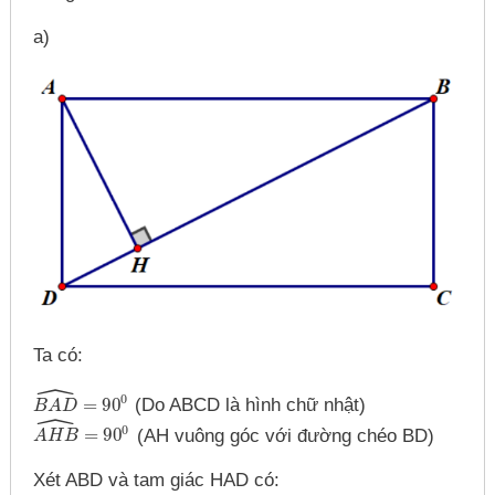
a)
Ta có:
ˆ
0
=
90
(Do ABCD là hình chữ nhật)
B
B
A
A
D
D
^
=
90
0
ˆ
0
=
90
(AH vuông góc với đường chéo BD)
A
A
H
H
B
B
^
=
90
0
Xét ABD và tam giác HAD có: