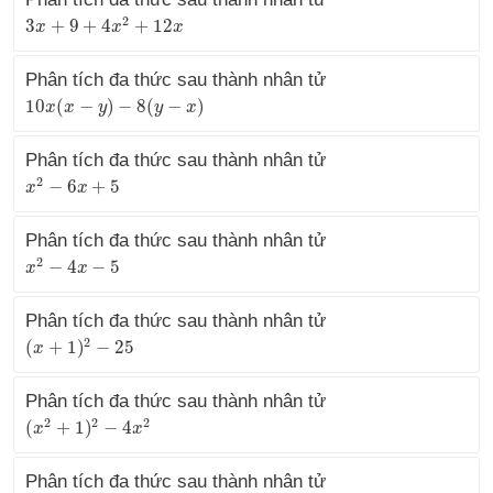
2
3
+
9
+
4
+
12
3
x
x
+
9
+
4
x
2
+
12
x
x
x
Phân tích đa thức sau thành nhân tử
10
(
−
)
−
8
(
−
)
10
x
x
(
x
x
−
y
)
−
8
y
(
y
−
x
)
y
x
Phân tích đa thức sau thành nhân tử
2
−
6
+
5
x
x
2
−
6
x
+
5
x
Phân tích đa thức sau thành nhân tử
2
−
4
−
5
x
x
2
−
4
x
−
5
x
Phân tích đa thức sau thành nhân tử
2
(
+
1
)
−
25
(
x
x
+
1
)
2
−
25
Phân tích đa thức sau thành nhân tử
2
2
2
(
+
1
)
−
4
(
x
x
2
+
1
)
2
−
4
x
2
x
Phân tích đa thức sau thành nhân tử