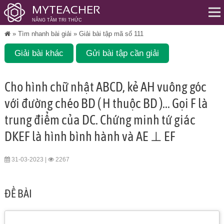
MYTEACHER
NÂNG TẦM TRI THỨC
Me
»
Tìm nhanh bài giải
»
Giải bài tập mã số 111
Giải bài khác
Gửi bài tập cần giải
Cho hình chữ nhật ABCD, kẻ AH vuông góc
với đường chéo BD ( H thuộc BD )... Gọi F là
trung điểm của DC. Chứng minh tứ giác
DKEF là hình bình hành và AE ⊥ EF
31-03-2023 |
2267
ĐỀ BÀI