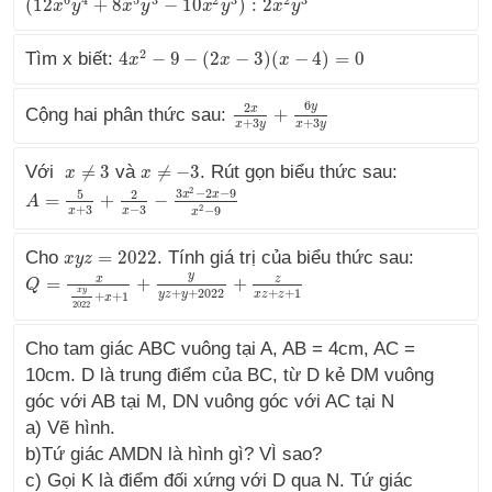
(
12
+
8
−
10
)
:
2
(
12
x
x
6
y
y
4
+
8
x
5
y
x
3
−
10
y
x
2
y
3
)
:
2
x
x
2
y
y
3
x
y
2
Tìm x biết:
4
−
9
−
(
2
−
3
)
(
−
4
)
=
0
4
x
x
2
−
9
−
(
2
x
−
3
)
(
x
x
−
4
)
=
0
x
6
y
2
x
Cộng hai phân thức sau:
+
2
x
x
+
3
y
+
6
y
x
+
3
y
+
3
+
3
x
y
x
y
Với
≠
3
và
≠
−
3
. Rút gọn biểu thức sau:
x
x
≠
3
x
x
≠
−
3
2
3
−
2
−
9
5
2
x
x
=
+
−
A
A
=
5
x
+
3
+
2
x
−
3
−
3
x
2
−
2
x
−
9
x
2
−
9
+
3
−
3
2
−
9
x
x
x
Cho
=
2022
. Tính giá trị của biểu thức sau:
x
x
y
y
z
z
=
2022
y
x
z
=
+
+
Q
Q
=
x
x
y
2022
+
x
+
1
+
y
y
z
+
y
+
2022
+
z
x
z
+
z
+
1
+
+
2022
+
+
1
x
y
y
z
y
x
z
z
+
+
1
x
2022
Cho tam giác ABC vuông tại A, AB = 4cm, AC =
10cm. D là trung điểm của BC, từ D kẻ DM vuông
góc với AB tại M, DN vuông góc với AC tại N
a) Vẽ hình.
b)Tứ giác AMDN là hình gì? VÌ sao?
c) Gọi K là điểm đối xứng với D qua N. Tứ giác