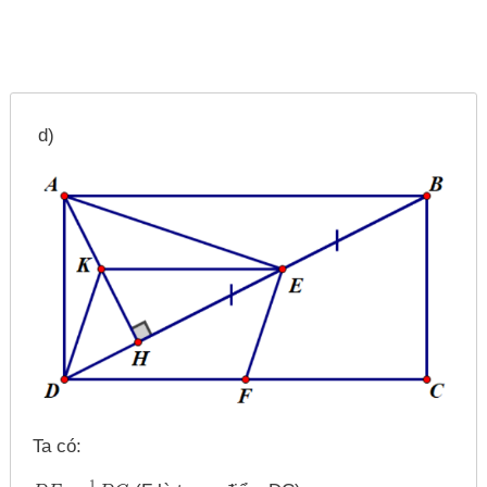
d)
Ta có:
1