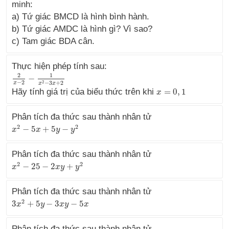
minh:
a) Tứ giác BMCD là hình bình hành.
b) Tứ giác AMDC là hình gì? Vì sao?
c) Tam giác BDA cân.
Thực hiện phép tính sau:
2
1
−
2
x
−
2
−
1
x
2
−
3
x
+
2
−
2
2
−
3
+
2
x
x
x
Hãy tính giá trị của biểu thức trên khi
=
0
,
1
x
x
=
0
,
1
Phân tích đa thức sau thành nhân tử
2
2
−
5
+
5
−
x
x
2
−
5
x
+
5
x
y
−
y
2
y
y
Phân tích đa thức sau thành nhân tử
2
2
−
25
−
2
+
x
x
2
−
25
−
2
x
y
+
y
2
x
y
y
Phân tích đa thức sau thành nhân tử
2
3
+
5
−
3
−
5
3
x
x
2
+
5
y
−
3
y
x
y
−
5
x
x
y
x
Phân tích đa thức sau thành nhân tử