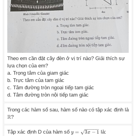
Theo em cần đặt cây đèn ở vị trí nào? Giải thích sự
lựa chọn của em?
a. Trọng tâm của giam giác
b. Trực tâm của tam giác
c. Tâm đường tròn ngoại tiếp tam giác
d. Tâm đường tròn nội tiếp tam giác
Trong các hàm số sau, hàm số nào có tập xác định là
R
?
R
−
−
−
−
−
Tập xác định D của hàm số
=
3
−
1
là:
√
y
y
=
3
x
−
1
x