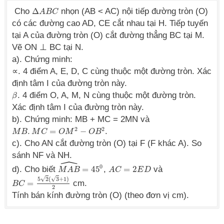
Cho
Δ
nhọn (AB < AC) nội tiếp đường tròn (O)
Δ
A
A
B
B
C
C
có các đường cao AD, CE cắt nhau tại H. Tiếp tuyến
tại A của đường tròn (O) cắt đường thẳng BC tại M.
Vẽ ON ⊥ BC tại N.
a). Chứng minh:
∝. 4 điểm A, E, D, C cùng thuộc một đường tròn. Xác
định tâm I của đường tròn này.
. 4 điểm O, A, M, N cùng thuộc một đường tròn.
β
β
Xác định tâm I của đường tròn này.
b). Chứng minh: MB + MC = 2MN và
2
2
.
=
−
.
M
M
B
B
.
M
C
M
=
O
C
M
2
−
O
O
B
M
2
O
B
c). Cho AN cắt đường tròn (O) tại F (F khác A). So
sánh NF và NH.
ˆ
0
d). Cho biết
=
45
,
=
2
và
M
M
A
A
B
^
B
=
45
0
A
A
C
C
=
2
E
D
E
D
√
√
5
2
(
3
+
1
)
=
cm.
B
B
C
C
=
5
2
(
3
+
1
)
2
2
Tính bán kính đường tròn (O) (theo đơn vị cm).