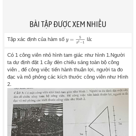
BÀI TẬP ĐƯỢC XEM NHIỀU
5
Tập xác định của hàm số
=
là:
y
y
=
5
x
2
−
1
2
−
1
x
Có 1 công viên nhỏ hình tam giác như hình 1.Người
ta dự định đặt 1 cây đèn chiếu sáng toàn bộ công
viên , để công việc tiến hành thuận lợi, người ta đo
đạc và mô phỏng các kích thước công viên như Hình
2.