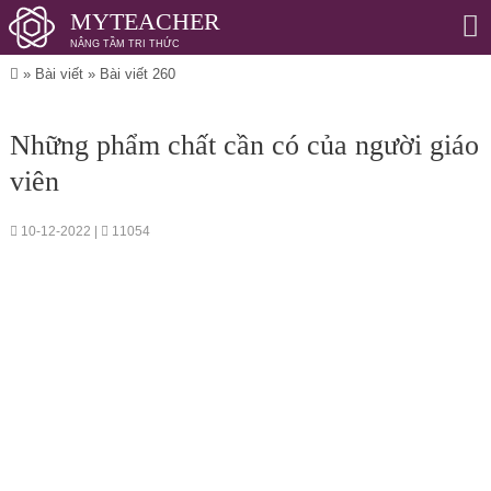
MYTEACHER
NÂNG TẦM TRI THỨC
Me
»
Bài viết
»
Bài viết 260
Những phẩm chất cần có của người giáo
viên
10-12-2022 |
11054