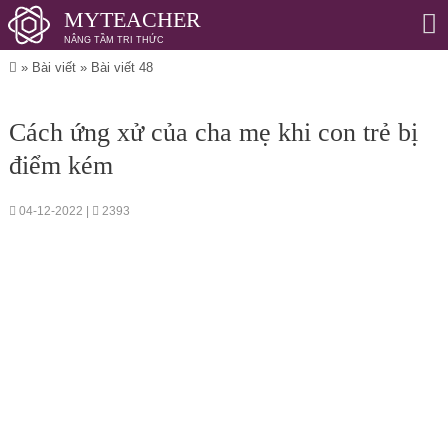
MYTEACHER
NÂNG TẦM TRI THỨC
Me
»
Bài viết
»
Bài viết 48
Cách ứng xử của cha mẹ khi con trẻ bị
điểm kém
04-12-2022 |
2393