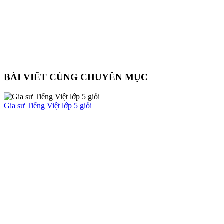
BÀI VIẾT CÙNG CHUYÊN MỤC
Gia sư Tiếng Việt lớp 5 giỏi