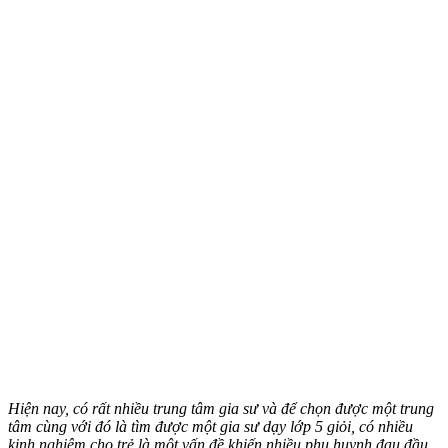
Hiện nay, có rất nhiều trung tâm gia sư và để chọn được một trung
tâm cùng với đó là tìm được một gia sư dạy lớp 5 giỏi, có nhiều
kinh nghiệm cho trẻ là một vấn đề khiến nhiều phụ huynh đau đầu.