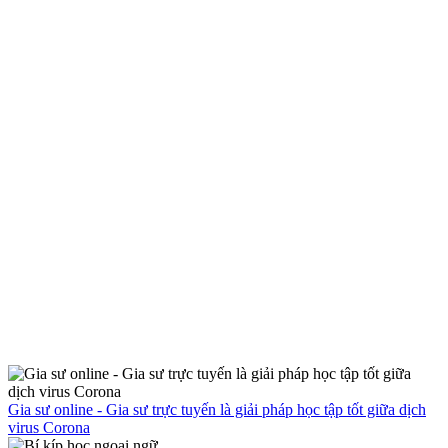
Gia sư online - Gia sư trực tuyến là giải pháp học tập tốt giữa dịch
virus Corona