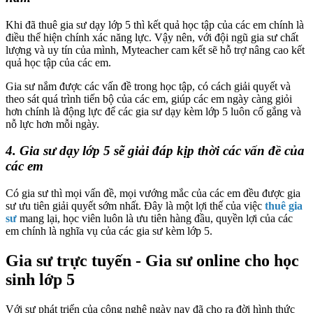
Khi đã thuê gia sư dạy lớp 5 thì kết quả học tập của các em chính là
điều thể hiện chính xác năng lực. Vậy nên, với đội ngũ gia sư chất
lượng và uy tín của mình, Myteacher cam kết sẽ hỗ trợ nâng cao kết
quả học tập của các em.
Gia sư nắm được các vấn đề trong học tập, có cách giải quyết và
theo sát quá trình tiến bộ của các em, giúp các em ngày càng giỏi
hơn chính là động lực để các gia sư dạy kèm lớp 5 luôn cố gắng và
nỗ lực hơn mỗi ngày.
4. Gia sư dạy lớp 5 sẽ giải đáp kịp thời các vấn đề của
các em
Có gia sư thì mọi vấn đề, mọi vướng mắc của các em đều được gia
sư ưu tiên giải quyết sớm nhất. Đây là một lợi thế của việc
thuê gia
sư
mang lại, học viên luôn là ưu tiên hàng đầu, quyền lợi của các
em chính là nghĩa vụ của các gia sư kèm lớp 5.
Gia sư trực tuyến - Gia sư online cho học
sinh lớp 5
Với sự phát triển của công nghệ ngày nay đã cho ra đời hình thức