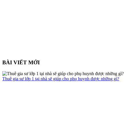
BÀI VIẾT MỚI
Thuê gia sư lớp 1 tại nhà sẽ giúp cho phụ huynh được những gì?