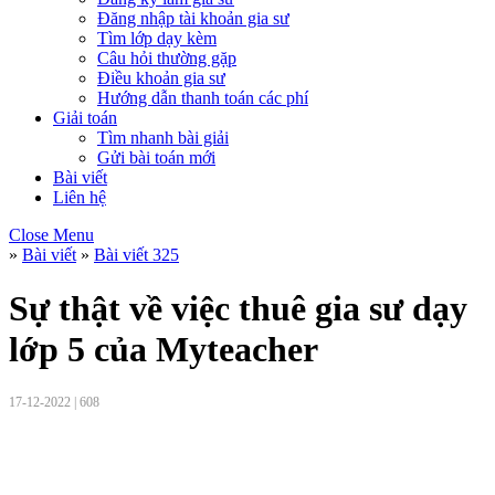
Đăng nhập tài khoản gia sư
Tìm lớp dạy kèm
Câu hỏi thường gặp
Điều khoản gia sư
Hướng dẫn thanh toán các phí
Giải toán
Tìm nhanh bài giải
Gửi bài toán mới
Bài viết
Liên hệ
Close Menu
»
Bài viết
»
Bài viết 325
Sự thật về việc thuê gia sư dạy
lớp 5 của Myteacher
17-12-2022 |
608