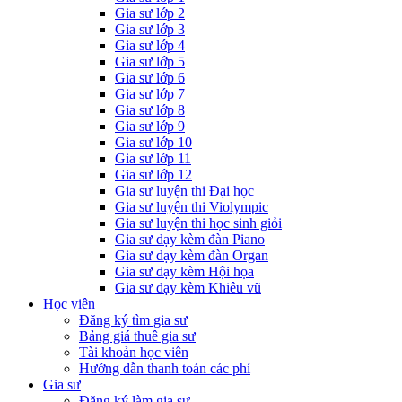
Gia sư lớp 2
Gia sư lớp 3
Gia sư lớp 4
Gia sư lớp 5
Gia sư lớp 6
Gia sư lớp 7
Gia sư lớp 8
Gia sư lớp 9
Gia sư lớp 10
Gia sư lớp 11
Gia sư lớp 12
Gia sư luyện thi Đại học
Gia sư luyện thi Violympic
Gia sư luyện thi học sinh giỏi
Gia sư dạy kèm đàn Piano
Gia sư dạy kèm đàn Organ
Gia sư dạy kèm Hội họa
Gia sư dạy kèm Khiêu vũ
Học viên
Đăng ký tìm gia sư
Bảng giá thuê gia sư
Tài khoản học viên
Hướng dẫn thanh toán các phí
Gia sư
Đăng ký làm gia sư