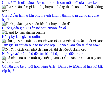
Gia sư đánh giá năng lực của học sinh sau một thời gian dạy kèm
Gia sư cần làm gì khi phụ huynh không thanh toán đủ hoặc đúng
hạn?
Hướng dẫn gia sư liên hệ phụ huynh lần đầu
Đăng ký làm gia sư online
Tìm gia sư chuẩn bị cho trẻ vào lớp 1 là việc làm cần thiết vì sao?
Những cách cần nhớ để làm bài thi đạt được điểm cao
Có nên cho bé 3 tuổi học tiếng Anh - Đảm bảo tương lai hay lợi bất
cập hại?