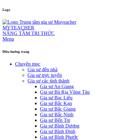
Logo
MYTEACHER
NÂNG TẦM TRI THỨC
Menu
Điều hướng trang
Chuyên mục
Gia sư đến nhà
Gia sư trực tuyến
Gia sư các tỉnh thành
Gia sư An Giang
Gia sư Bà Rịa Vũng Tàu
Gia sư Bạc Liêu
Gia sư Bắc Kạn
Gia sư Bắc Giang
Gia sư Bắc Ninh
Gia sư Bến Tre
Gia sư Bình Dương
Gia sư Bình Định
Gia sư Bình Phước