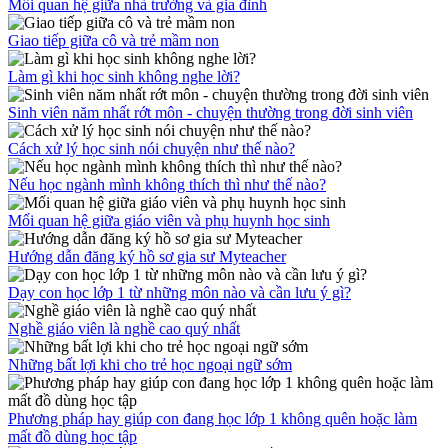
Mối quan hệ giữa nhà trường và gia đình
Giao tiếp giữa cô và trẻ mầm non
Làm gì khi học sinh không nghe lời?
Sinh viên năm nhất rớt môn - chuyện thường trong đời sinh viên
Cách xử lý học sinh nói chuyện như thế nào?
Nếu học ngành mình không thích thì như thế nào?
Mối quan hệ giữa giáo viên và phụ huynh học sinh
Hướng dẫn đăng ký hồ sơ gia sư Myteacher
Dạy con học lớp 1 từ những môn nào và cần lưu ý gì?
Nghề giáo viên là nghề cao quý nhất
Những bất lợi khi cho trẻ học ngoại ngữ sớm
Phương pháp hay giúp con đang học lớp 1 không quên hoặc làm
mất đồ dùng học tập