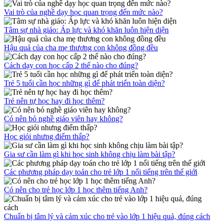
Vai trò của nghề dạy học quan trọng đến mức nào?
Tâm sự nhà giáo: Áp lực và khó khăn luôn hiện diện
Hậu quả của cha mẹ thương con không đồng đều
Cách dạy con học cấp 2 thế nào cho đúng?
Trẻ 5 tuổi cần học những gì để phát triển toàn diện?
Trẻ nên tự học hay đi học thêm?
Có nên bỏ nghề giáo viên hay không?
Học giỏi nhưng điểm thấp?
Gia sư cần làm gì khi học sinh không chịu làm bài tập?
Các phương pháp dạy toán cho trẻ lớp 1 nổi tiếng trên thế giới
Có nên cho trẻ học lớp 1 học thêm tiếng Anh?
Chuẩn bị tâm lý và cảm xúc cho trẻ vào lớp 1 hiệu quả, đúng cách