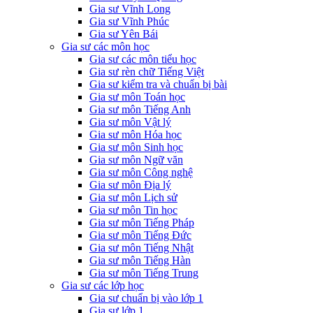
Gia sư Vĩnh Long
Gia sư Vĩnh Phúc
Gia sư Yên Bái
Gia sư các môn học
Gia sư các môn tiểu học
Gia sư rèn chữ Tiếng Việt
Gia sư kiểm tra và chuẩn bị bài
Gia sư môn Toán học
Gia sư môn Tiếng Anh
Gia sư môn Vật lý
Gia sư môn Hóa học
Gia sư môn Sinh học
Gia sư môn Ngữ văn
Gia sư môn Công nghệ
Gia sư môn Địa lý
Gia sư môn Lịch sử
Gia sư môn Tin học
Gia sư môn Tiếng Pháp
Gia sư môn Tiếng Đức
Gia sư môn Tiếng Nhật
Gia sư môn Tiếng Hàn
Gia sư môn Tiếng Trung
Gia sư các lớp học
Gia sư chuẩn bị vào lớp 1
Gia sư lớp 1